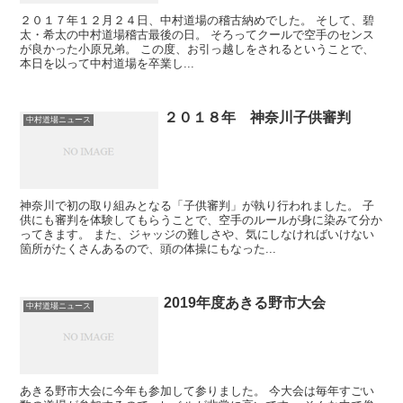
２０１７年１２月２４日、中村道場の稽古納めでした。 そして、碧
太・希太の中村道場稽古最後の日。 そろってクールで空手のセンス
が良かった小原兄弟。 この度、お引っ越しをされるということで、
本日を以って中村道場を卒業し...
２０１８年 神奈川子供審判
中村道場ニュース
神奈川で初の取り組みとなる「子供審判」が執り行われました。 子
供にも審判を体験してもらうことで、空手のルールが身に染みて分か
ってきます。 また、ジャッジの難しさや、気にしなければいけない
箇所がたくさんあるので、頭の体操にもなった...
2019年度あきる野市大会
中村道場ニュース
あきる野市大会に今年も参加して参りました。 今大会は毎年すごい