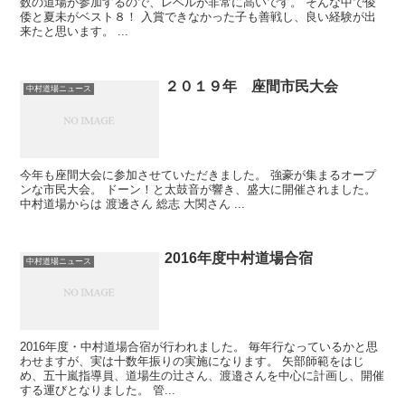
数の道場が参加するので、レベルが非常に高いです。 そんな中で俊
倭と夏未がベスト８！ 入賞できなかった子も善戦し、良い経験が出
来たと思います。 ...
２０１９年 座間市民大会
中村道場ニュース
今年も座間大会に参加させていただきました。 強豪が集まるオープ
ンな市民大会。 ドーン！と太鼓音が響き、盛大に開催されました。
中村道場からは 渡邊さん 総志 大関さん ...
2016年度中村道場合宿
中村道場ニュース
2016年度・中村道場合宿が行われました。 毎年行なっているかと思
わせますが、実は十数年振りの実施になります。 矢部師範をはじ
め、五十嵐指導員、道場生の辻さん、渡邉さんを中心に計画し、開催
する運びとなりました。 管...