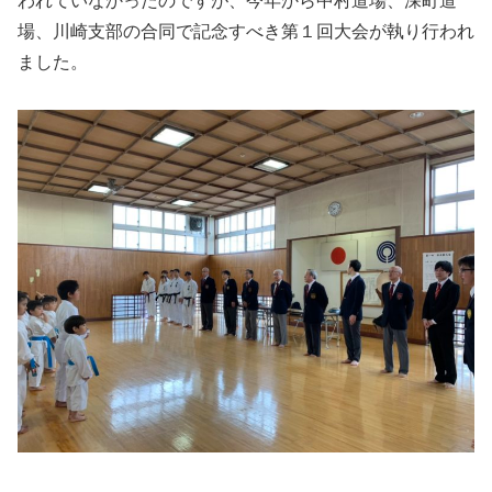
われていなかったのですが、今年から中村道場、深町道
e
er
場、川崎支部の合同で記念すべき第１回大会が執り行われ
b
ました。
o
o
k