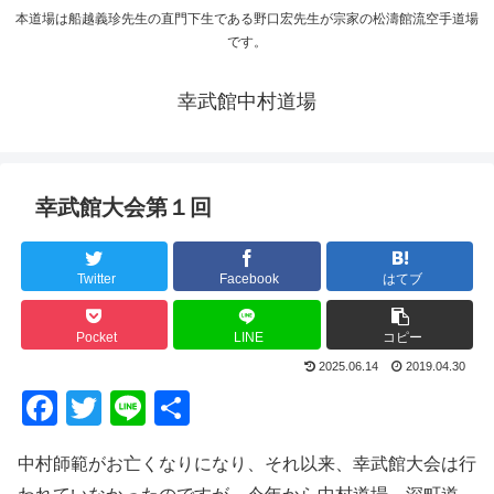
本道場は船越義珍先生の直門下生である野口宏先生が宗家の松濤館流空手道場
です。
幸武館中村道場
幸武館大会第１回
Twitter
Facebook
はてブ
Pocket
LINE
コピー
2025.06.14
2019.04.30
F
T
Li
共
a
wi
n
有
中村師範がお亡くなりになり、それ以来、幸武館大会は行
c
tt
e