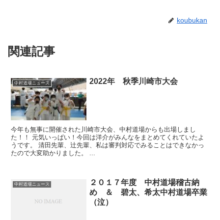
koubukan
関連記事
2022年 秋季川崎市大会
中村道場ニュース
今年も無事に開催された川崎市大会、中村道場からも出場しまし
た！！ 元気いっぱい！今回は洋介がみんなをまとめてくれていたよ
うです。 清田先輩、辻先輩、私は審判対応でみることはできなかっ
たので大変助かりました。 ...
２０１７年度 中村道場稽古納
中村道場ニュース
め ＆ 碧太、希太中村道場卒業
（泣）