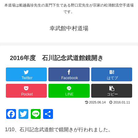
本道場は船越義珍先生の直門下生である野口宏先生が宗家の松濤館流空手道場
です。
幸武館中村道場
2016年度 石川記念武道館鏡開き
Twitter
Facebook
はてブ
Pocket
LINE
コピー
2025.06.14
2016.01.11
F
T
Li
共
a
wi
n
有
1/10、石川記念武道館で鏡開きが行われました。
c
tt
e