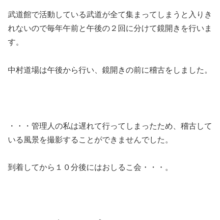
e
er
武道館で活動している武道が全て集まってしまうと入りき
b
れないので毎年午前と午後の２回に分けて鏡開きを行いま
o
す。
o
k
中村道場は午後から行い、鏡開きの前に稽古をしました。
・・・管理人の私は遅れて行ってしまったため、稽古して
いる風景を撮影することができませんでした。
到着してから１０分後にはおしるこ会・・・。