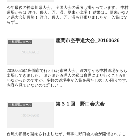
今年最後の神奈川県大会。 全国大会の選考も掛かっています。 中村
道場からは 洋介、優人、匠、澪、夏未が出場！ 結果は… 夏未がなん
と県大会初優勝！ 洋介、優人、匠、澪も頑張りましたが、入賞はな
らず...
座間市空手道大会_20160626
中村道場ニュース
20160626に座間市で行われた市民大会、遠方ながら中村道場からも
出場してきました。 またまた管理人の私は育児により行くことが叶
わなかったのですが、多数の道場生が入賞を果たし嬉しい限りです。
内容を見ていないので詳しい...
第３１回 野口会大会
中村道場ニュース
台風の影響が懸念されましたが、無事に野口会大会が開催されまし