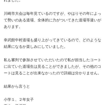
れました。
e
er
b
川崎市大会は毎年見ているのですが、やはりその年によっ
o
て勢いのある道場、全体的に力がついてきた道場等違いが
o
あります。
k
幸武館中村道場も盛り上がってきているので、どのような
結果になるか楽しみにしていました。
私も審判で参加させていただいたので私が担当したコート
に出ていた道場生は見ることができましたが、その他のコ
ートは見ることが出来なかったので詳細は分かりません。
結果から言うと
小学１、２年女子