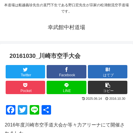
本道場は船越義珍先生の直門下生である野口宏先生が宗家の松濤館流空手道場
です。
幸武館中村道場
20161030_川崎市空手大会
Twitter
Facebook
はてブ
Pocket
LINE
コピー
2025.06.14
2016.10.30
F
T
Li
共
a
wi
n
有
2016年度川崎市空手道大会か等々力アリーナにて開催さ
c
tt
e