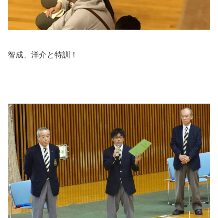
智成、洋介と特訓！